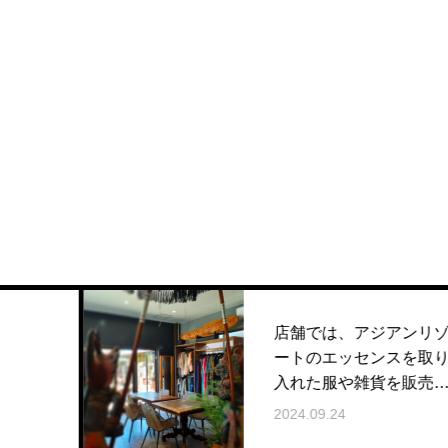
店舗では、アジアンリゾ
ートのエッセンスを取り
入れた服や雑貨を販売い
たします。
2024.09.24