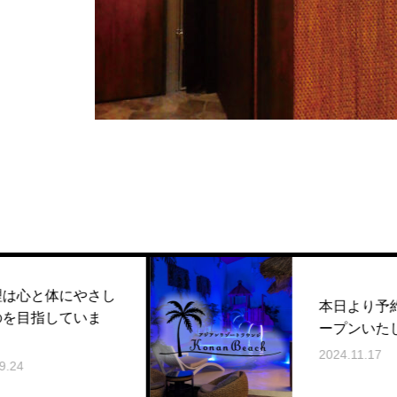
やさし
本日より予約サイトをオ
いま
ープンいたしました。
2024.11.17